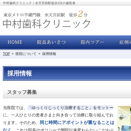
中村歯科クリニック｜水天宮前駅徒歩2分の歯医者
ホーム
院長あいさつ・経歴
院内ツアー
TOP
>
医院について
>
採用情報
採用情報
スタッフ募集
当医院では、
「ゆっくりじっくり治療すること」をモットー
に、一人ひとりの患者さまと向き合って治療に取り組んでお
ります。そのため、
同じ時間にアポイントが重なることは
なく
、これは院長のポリシーで開院以来変わらないこだわり