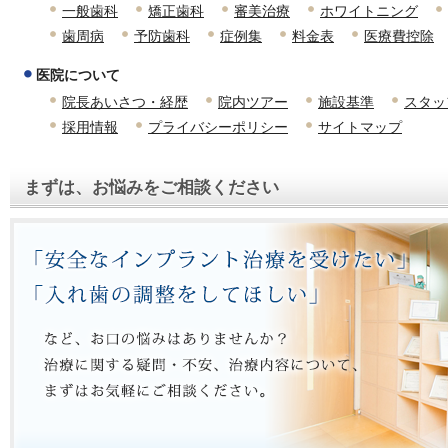
一般歯科
矯正歯科
審美治療
ホワイトニング
歯周病
予防歯科
症例集
料金表
医療費控除
医院について
院長あいさつ・経歴
院内ツアー
施設基準
スタッ
採用情報
プライバシーポリシー
サイトマップ
まずは、お悩みをご相談ください