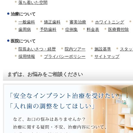
落ち着いた空間
治療について
一般歯科
矯正歯科
審美治療
ホワイトニング
歯周病
予防歯科
症例集
料金表
医療費控除
医院について
院長あいさつ・経歴
院内ツアー
施設基準
スタッ
採用情報
プライバシーポリシー
サイトマップ
まずは、お悩みをご相談ください