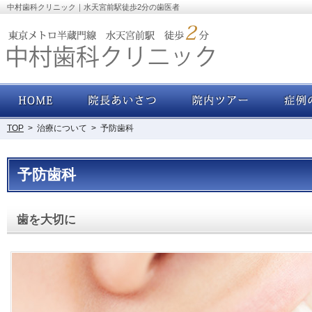
中村歯科クリニック｜水天宮前駅徒歩2分の歯医者
ホーム
院長あいさつ・経歴
院内ツアー
TOP
>
治療について
>
予防歯科
予防歯科
歯を大切に