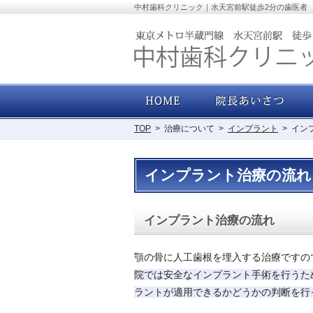
中村歯科クリニック｜水天宮前駅徒歩2分の歯医者
ホーム
院
TOP
>
治療について
>
インプラント
>
イン
インプラント治療の流れ
インプラント治療の流れ
顎の骨に人工歯根を埋入する治療ですの
院では安全なインプラント手術を行うた
ラントが適用できるかどうかの判断を行